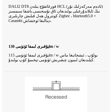
DALI2 DT8 قوزغاتقۇچ بىلەن HCL (ئادەم مەركەزلىك نۇر)
نىڭ ئايلاندۇرغىلى بولىدىغان ئاق نۇسخىسى.باشقا سىمسىز
كونترول ھەل قىلىش چارىلىرى Zigbee ، bluetooth5.0 +
Casambi دېتالىغا ئوخشاش.
يۇقىرى لىمفا ئۈنۈمى 130lm / w
يۇقىرى لىمفا ئۈنۈمى 115lm / w بولۇپ ، ئىشخانىغا ماس
كېلىدىغان لىمون چىقىرىش ئۈنۈمى تېخىمۇ كۆپ بولىدۇ.