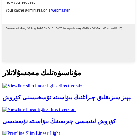
مۇناسىۋەتلىك مەھسۇلاتلار
نېپىز سىزىقلىق چىراغنىڭ بىۋاسىتە نۇسخىسىنى كۆرۈش
كۆرۈش لىنىيىسى چىرىغىنىڭ بىۋاسىتە نۇسخىسى