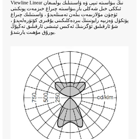
Viewline Linear نىڭ بىۋاسىتە تىپى ۋە ۋاسىتىلىك بولمىغان
ئىككى خىل شەكلى بار.بىۋاسىتە چىراغ خىزمەت پونكىتى
ئۈچۈن مۇلازىمەت بىلەن تەمىنلەيدۇ ، ۋاسىتىلىك چىراغ
پۈتكۈل ۋەزىپە رايونىنىڭ بىردەكلىكىنى يۇقىرى كۆتۈرەلەيدۇ ،
شۇ ئارقىلىق ئۆگزىنىڭ ئەكىس ئېتىشى ئارقىلىق تەڭپۇڭ
يورۇق مۇھىت يارىتىدۇ.