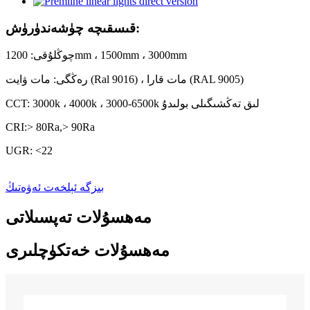
قىسقىچە چۈشەندۈرۈش:
چوڭلۇقى: 1200mm ، 1500mm ، 3000mm
رەڭگى: مات ۋايت (Ral 9016) ، مات قارا (RAL 9005)
CCT: 3000k ، 4000k ، 3000-6500k لىق تەڭشىگىلى بولىدۇ
CRI:> 80Ra,> 90Ra
UGR: <22
بىزگە ئېلخەت ئەۋەتىڭ
مەھسۇلات تەپسىلاتى
مەھسۇلات خەتكۈچلىرى