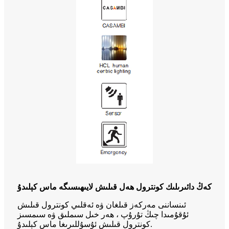
كەڭ دائىرىلىك كونترول ھەل قىلىش لايىھىسىگە ماس كېلىدۇ
ئىنساننى مەركەز قىلغان ۋە ئەقلىي كونترول قىلىش
ئۇقۇمىدا چىڭ تۇرۇپ ، ھەر خىل سىملىق ۋە سىمسىز
كونترول قىلىش ئۇسۇللىرىغا ماس كېلىدۇ.