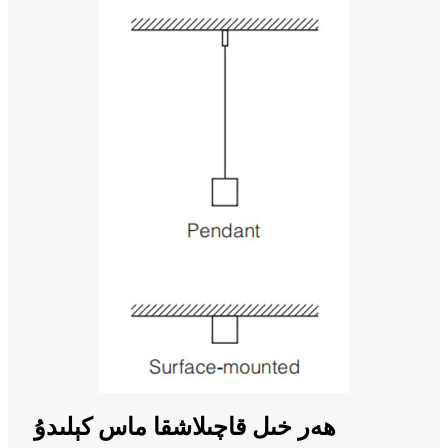
ھەر خىل قاچىلاشقا ماس كېلىدۇ