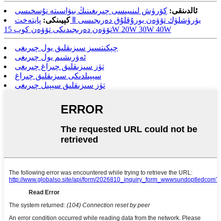
ئالدىنقى:
كۆرۈش لىنىيىسى چىرىغىنىڭ بىۋاسىتە نۇسخىسى
كېيىنكى:
پايتەخت Ⅱ يۈرۈشلۈك تۆۋەن يورۇقلۇق دەرىجىسى
تۆۋەن دەرىجىدىكى تۆۋەن كوب 15W 20W 30W 40W
چېكىتسىز سىزىقلىق يول چىرىغى
ئەۋرىشىم يول چىرىغى
تۈز سىزىقلىق چىراغ چىرىغى
سېپىلدىكى سىزىقلىق چىراغ
تۈز سىزىقلىق سېپىل چىرىغى