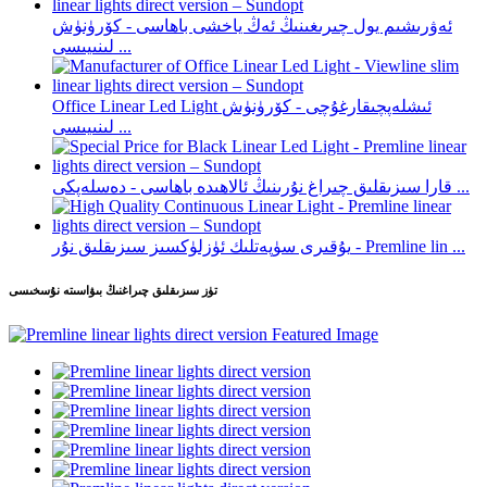
ئەۋرىشىم يول چىرىغىنىڭ ئەڭ ياخشى باھاسى - كۆرۈنۈش
لىنىيىسى ...
Office Linear Led Light ئىشلەپچىقارغۇچى - كۆرۈنۈش
لىنىيىسى ...
قارا سىزىقلىق چىراغ نۇرىنىڭ ئالاھىدە باھاسى - دەسلەپكى ...
يۇقىرى سۈپەتلىك ئۈزلۈكسىز سىزىقلىق نۇر - Premline lin ...
تۈز سىزىقلىق چىراغنىڭ بىۋاسىتە نۇسخىسى