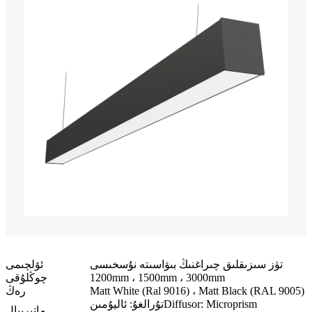
تۈز سىزىقلىق چىراغنىڭ بىۋاسىتە نۇسخىسى
ئۆلچىمى
1200mm ، 1500mm ، 3000mm
چوڭلۇقى
Matt White (Ral 9016) ، Matt Black (RAL 9005)
رەڭ
Diffusor: Microprism
تۇرالغۇ: ئاليۇمىن
ماتېرىيال