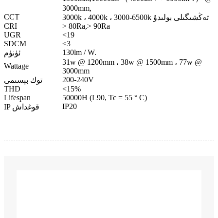
3000mm,
CCT
3000k ، 4000k ، 3000-6500k تەڭشىگىلى بولىدۇ
CRI
> 80Ra,> 90Ra
UGR
<19
SDCM
≤3
130lm / W.
ئۈنۈم
31w @ 1200mm ، 38w @ 1500mm ، 77w @
Wattage
3000mm
200-240V
توك بېسىمى
THD
<15%
Lifespan
50000H (L90, Tc = 55 ° C)
IP20
IP قوغداش