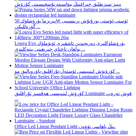
نېپىز سىزىقلىق چىراغنىڭ بىۋاسىتە نۇسخىسىنى كۆرۈش
پىرىزما يۈرۈشلۈك 50W ئۈستى-ئۈستى يورۇتۇش پرىنسىپى
گۈزەللىكى ...
Louva Evo يۈرۈشلۈكلىرى دەرىجىدىن تاشقىرى ئۈنۈملۈك
بولغان تاختاي چىرىغىنى يېتەكلىدى ...
كۆرۈنۈش لىنىيىسى ئۈستەل-تۇراقلىق-ياۋروپالىق مو ...
كۆرۈش لىنىيىسى ھەقسىز تۇراقلىق Luminaire قوش تەرەپ
...
Office Led Linear Pendant Light نىڭ باھاسى تۆۋەن.