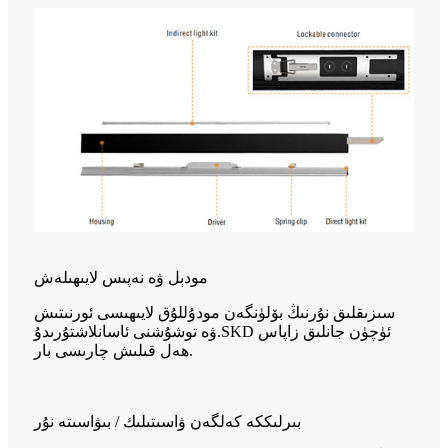
مودېل ۋە نەپىس لايىھىلەش
سىزىقلىق نۇرنىڭ بۆلۈنگەن مودۇللۇق لايىھىسى ئورنىتىش
ۋە توشۇشنى ئاسانلاشتۇرىدۇ.SKD ئۈچۈن جانلىق زاپاس
ھەل قىلىش چارىسى بار.
بىرلىككە كەلگەن ۋاسىتىلىك / بىۋاسىتە نۇر