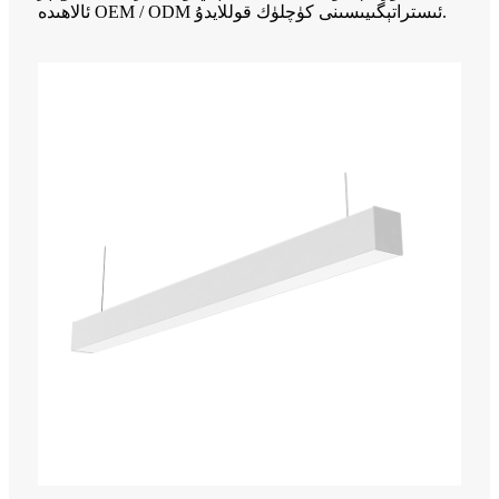
ئالاھىدە OEM / ODM ئىستراتېگىيىسىنى كۈچلۈك قوللايدۇ.