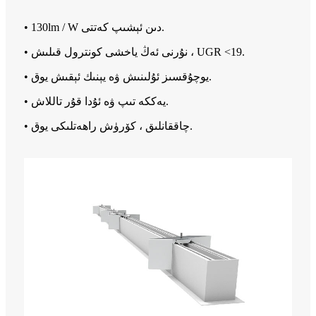
• 130lm / W دىن ئېشىپ كەتتى.
• نۇرنى ئەڭ ياخشى كونترول قىلىش ، UGR <19.
• يوچۇقسىز ئۇلىنىش ۋە يېنىك ئېقىش يوق.
• يەككە تىپ ۋە ئۇدا قۇر تاللاش.
• چاققانلىق ، كۆرۈش راھەتلىكى يوق.