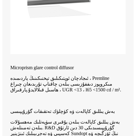
Microprism glare control diffusor
ئىجادچان ئوپتىكىلىق تېخنىكىنىڭ ياردىمىدە ، Premline
مىكروپوز دىففۇزىسى بىلەن چاقناپ تۇرىدىغان چىراغ
ھاسىل قىلالايدۇ.پارقىراق ، UGR <13 ، l65 <1500 cd / m².
بەش يىللىق كاپالەت ۋە كۈچلۈك تەتقىقات گۇرۇپپىسى
بەش يىللىق كاپالەت بىلەن يۇقىرى سۈپەتلىك مەھسۇلات
بىلەن تەمىنلەش. R&D گۇرۇپپىسىدىكى 30 دىن ئارتۇق
كەسپىي ۋە تەجرىبىلىك ئىنژېنېر Sundopt نىڭ ئۆزگىچە ۋە