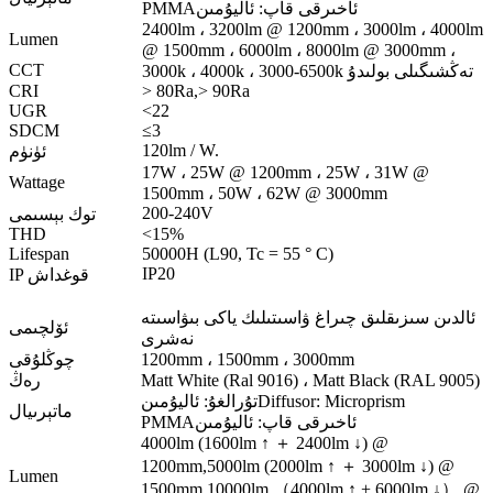
ئاخىرقى قاپ: ئاليۇمىن
PMMA
2400lm ، 3200lm @ 1200mm ، 3000lm ، 4000lm
Lumen
@ 1500mm ، 6000lm ، 8000lm @ 3000mm ،
CCT
3000k ، 4000k ، 3000-6500k تەڭشىگىلى بولىدۇ
CRI
> 80Ra,> 90Ra
UGR
<22
SDCM
≤3
120lm / W.
ئۈنۈم
17W ، 25W @ 1200mm ، 25W ، 31W @
Wattage
1500mm ، 50W ، 62W @ 3000mm
200-240V
توك بېسىمى
THD
<15%
Lifespan
50000H (L90, Tc = 55 ° C)
IP20
IP قوغداش
ئالدىن سىزىقلىق چىراغ ۋاسىتىلىك ياكى بىۋاسىتە
ئۆلچىمى
نەشرى
1200mm ، 1500mm ، 3000mm
چوڭلۇقى
Matt White (Ral 9016) ، Matt Black (RAL 9005)
رەڭ
Diffusor: Microprism
تۇرالغۇ: ئاليۇمىن
ماتېرىيال
ئاخىرقى قاپ: ئاليۇمىن
PMMA
4000lm (1600lm ↑ ＋ 2400lm ↓) @
1200mm,
5000lm (2000lm ↑ ＋ 3000lm ↓) @
Lumen
1500mm,
10000lm （4000lm ↑ + 6000lm ↓） @