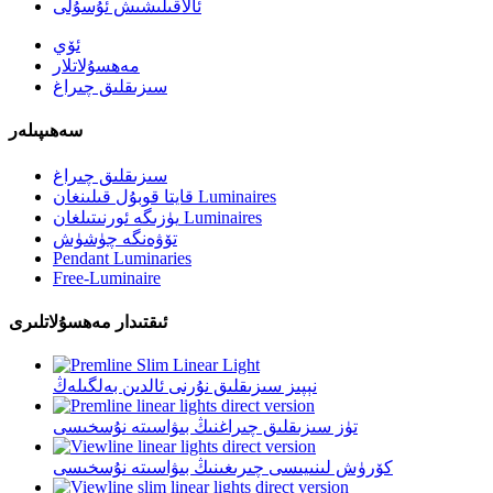
ئالاقىلىشىش ئۇسۇلى
ئۆي
مەھسۇلاتلار
سىزىقلىق چىراغ
سەھىپىلەر
سىزىقلىق چىراغ
قايتا قوبۇل قىلىنغان Luminaires
يۈزىگە ئورنىتىلغان Luminaires
تۆۋەنگە چۈشۈش
Pendant Luminaries
Free-Luminaire
ئىقتىدار مەھسۇلاتلىرى
نېپىز سىزىقلىق نۇرنى ئالدىن بەلگىلەڭ
تۈز سىزىقلىق چىراغنىڭ بىۋاسىتە نۇسخىسى
كۆرۈش لىنىيىسى چىرىغىنىڭ بىۋاسىتە نۇسخىسى