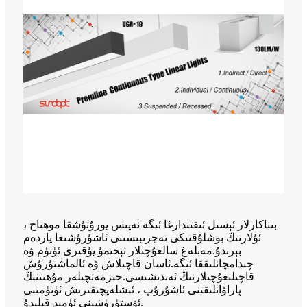
بىناكارلار ئېسىل ئىقتىدارغا ئىگە نەپىس يورۇتۇشقا موھتاج ،
ئۇلارنىڭ بوشلۇقتىكى تەجرىبىسىنى ئاشۇرۇشىغا ياردەم
بېرىدۇ.مەبلەغ سالغۇچىلار تېخىمۇ يۇقىرى ئۈنۈم ۋە
چىدامچانلىققا ئىگە.ئاسان قاچىلاش ۋە ئالماشتۇرۇش
قاچىلىغۇچىلارنىڭ ئەندىشىسى.خىزمەتچىلەر مۇھىتنىڭ
پاراۋانلىقىنى ئاشۇرۇپ ، ئىشلەپچىقىرىش ئۈنۈمىنى
ئۆستۈرۈشىنى ئۈمىد قىلىدۇ.