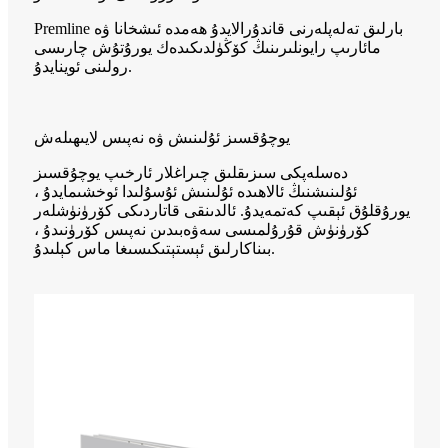
Premline بارلىق تەلەپلەرنى قاندۇرالايدۇ ھەمدە ئىشخانا ۋە
مائارىپ رايونلىرىنىڭ كۆڭۈلدىكىدەك يورۇتۇش چارىسى
رولىنى ئوينايدۇ.
يوچۇقسىز ئۇلىنىش ۋە نەپىس لايىھىلەش
دەسلەپكى سىزىقلىق چىراغلار ئارخىپ يوچۇقسىز
ئۇلىنىشنىڭ ئالاھىدە ئۇلىنىش ئۇسۇلىدا ئوخشىمايدۇ ،
يورۇقلۇق ئېقىپ كەتمەيدۇ. ئالدىنقى قاتاردىكى كۆرۈنۈشلەر
كۆرۈنۈش قۇرۇلمىسى سەۋەبىدىن نەپىس كۆرۈنىدۇ ،
بىناكارلىق ئېستېتىكىسىغا ماس كېلىدۇ.