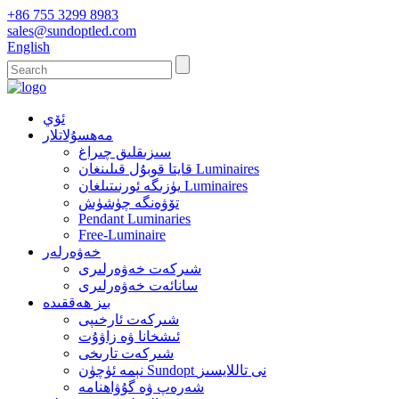
+86 755 3299 8983
sales@sundoptled.com
English
ئۆي
مەھسۇلاتلار
سىزىقلىق چىراغ
قايتا قوبۇل قىلىنغان Luminaires
يۈزىگە ئورنىتىلغان Luminaires
تۆۋەنگە چۈشۈش
Pendant Luminaries
Free-Luminaire
خەۋەرلەر
شىركەت خەۋەرلىرى
سانائەت خەۋەرلىرى
بىز ھەققىدە
شىركەت ئارخىپى
ئىشخانا ۋە زاۋۇت
شىركەت تارىخى
نېمە ئۈچۈن Sundopt نى تاللايسىز
شەرەپ ۋە گۇۋاھنامە