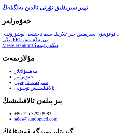
نېپىز سىزىقلىق نۇرنى ئالدىن بەلگىلەڭ
خەۋەرلەر
قوغۇشۇن سىزىقلىق چىراغلارنىڭ سىم تاختىسى يوشۇرۇندى ...
يېڭى ERP نى تەڭشەش
Messe Frankfurt دېگەن نېمە؟
مۇلازىمەت
مەھسۇلاتلار
خەۋەرلەر
شىركەت ئارخىپى
ئالاقىلىشىش ئۇسۇلى
بىز بىلەن ئالاقىلىشىڭ
+86 755 3299 8983
sales@sundoptled.com
گېزىتلىرىمىزگە قوشۇلۇڭ