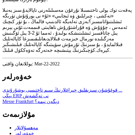
پەقەت توك يولى تاختىسىلا نۇرغۇن مەسىلىلەرنى تاپالايدۇ.سىز يەنىلا
«تەكشى ، چىرايلىق ۋە ئىجابىي» «ئۇ» نى يورۇتۇش تۈرىگە
ئىشلىتىۋاتامسىز؟بەزى تەلەيگە ئالدىنىپ قالماڭ ، بۇ تۈر كىچىك
ئەمەس ، چۇۋۇش ۋە قۇراشتۇرۇش ناھايىتى قىممەت.ئۇنى يېرىم
يىل چاتاقسىز ئىشلىتىشكە بولىدۇ ، ئەمما ئۇ 2-3 يىل ئۆگىنىش
مەزگىلىدە نورمال خىزمەت قىلالايدىغانلىقىمىزغا كاپالەتلىك
قىلالمايدۇ ، بۇ سىزنىڭ تۇرمۇش سۈپىتىگە كاپالەتلىك قىلىشىڭىز
كېرەك.كۈچىڭىزنىڭ يېتىشىچە خەتەرگە تەۋەككۈل قىلىڭ.
يوللانغان ۋاقتى: Mar-22-2022
خەۋەرلەر
قوغۇشۇن سىزىقلىق چىراغلارنىڭ سىم تاختىسى يوشۇرۇندى ...
يېڭى ERP نى تەڭشەش
Messe Frankfurt دېگەن نېمە؟
مۇلازىمەت
مەھسۇلاتلار
خەۋەرلەر