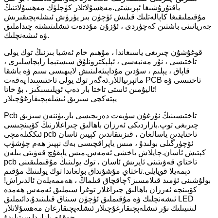
ياقتۇرۇشىغا ئېرىشتى.مەھسۇلاتلار كۈچلۈك مەھسۇلاتنىڭ
مۇقىملىقىغا كاپالەتلىك قىلىش ئۈچۈن بىر يۈرۈش ئىشلەپچىقىرىش
جەريانىنى باشتىن كەچۈردى ، ئۇزۇن مۇددەت ئىشلىتىشتە چىداملىق
ۋە ئىشەنچلىك.
قوغۇشۇن چىرىغى ياسىغاندا ، مۇھىم خام ئەشيا بىزنىڭ توك يولى
تاختىسى ، نۇر مەنبەسى ، ئېلېكترونلۇق سىستېما زاپچاسلىرى ،
قاپاق ، يېلىم ، سۇدىن مۇداپىئەلىنىش لايىھىسى سىم ۋە باشقا
ماتېرىياللار.ئەگەر توك يولى تاختىسىدا پەقەت PCB تاختىسى ۋە
ئاليۇمىن ئاستى تاختا بار دەپ ئويلىسىڭىز ، بۇ خاتا!
يېتەكچى سىزىق ئىشلەپچىقارغۇچىلار
Pcb تاختىسىنىڭ نۇرغۇن سۈپەت دەرىجىسى بار.يۈننەن سىزىق
چىرىغى توپ.بازاردىكى ئەرزان باھالىق چىراغلارنىڭ كۆپىنچىسى
ئىككىلەمچى pcb تاختايدىن ياسالغان ، قىزىتقاندىن كېيىن ئاسان
ئۆچۈرگىلى بولىدۇ ، مىس ياپراقچىسى بەك نېپىز ھەم چۈشۈپ
كېتىش ئاسان.چاپلاش ياخشى ئەمەس.مىس ياپقۇچ قەۋىتى بىلەن
pcb تاختاي قەۋىتىنى ئايرىش ئاسان ، توك يولىنىڭ مۇقىملىقىنى
دېمەيلا قويايلى.تاختاي مۇشۇنداق بولغاندا توك يولىنىڭ مۇقىم
بولۇشىنى ئۈمىد قىلامسىز؟چاقچاق قىلماڭ ، ھەممەيلەن ئالدىراش!
كۆپىنچە ئەرزان باھالىق چىراغلار توغرا سىملىق ئەمەس ھەمدە
ئىشەنچلىك ۋە مۇقىملىق ئۈچۈن سىناق قىلىنىدۇ.دائىملىق LED
لىنىيىلىك نۇر ئىشلەپچىقارغۇچىلار ئىشلەپچىقارغان مەھسۇلاتلار
چوقۇم بازاردا سېتىلىدۇ.