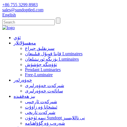
+86 755 3299 8983
sales@sundoptled.com
English
ئۆي
مەھسۇلاتلار
سىزىقلىق چىراغ
قايتا قوبۇل قىلىنغان Luminaires
يۈزىگە ئورنىتىلغان Luminaires
تۆۋەنگە چۈشۈش
Pendant Luminaries
Free-Luminaire
خەۋەرلەر
شىركەت خەۋەرلىرى
سانائەت خەۋەرلىرى
بىز ھەققىدە
شىركەت ئارخىپى
ئىشخانا ۋە زاۋۇت
شىركەت تارىخى
نېمە ئۈچۈن Sundopt نى تاللايسىز
شەرەپ ۋە گۇۋاھنامە