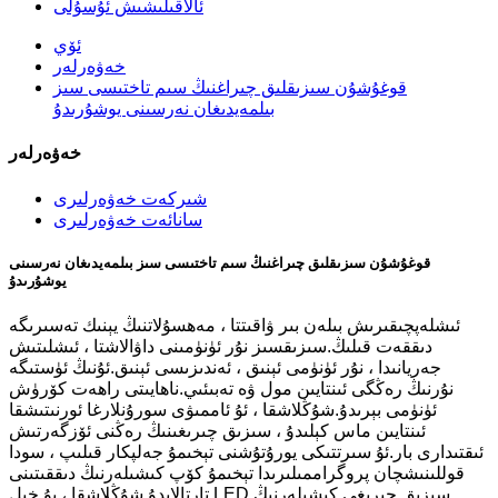
ئالاقىلىشىش ئۇسۇلى
ئۆي
خەۋەرلەر
قوغۇشۇن سىزىقلىق چىراغنىڭ سىم تاختىسى سىز
بىلمەيدىغان نەرسىنى يوشۇرىدۇ
خەۋەرلەر
شىركەت خەۋەرلىرى
سانائەت خەۋەرلىرى
قوغۇشۇن سىزىقلىق چىراغنىڭ سىم تاختىسى سىز بىلمەيدىغان نەرسىنى
يوشۇرىدۇ
ئىشلەپچىقىرىش بىلەن بىر ۋاقىتتا ، مەھسۇلاتنىڭ يېنىك تەسىرىگە
دىققەت قىلىڭ.سىزىقسىز نۇر ئۈنۈمىنى داۋالاشتا ، ئىشلىتىش
جەريانىدا ، نۇر ئۈنۈمى ئېنىق ، ئەندىزىسى ئېنىق.ئۇنىڭ ئۈستىگە
نۇرنىڭ رەڭگى ئىنتايىن مول ۋە تەبىئىي.ناھايىتى راھەت كۆرۈش
ئۈنۈمى بېرىدۇ.شۇڭلاشقا ، ئۇ ئاممىۋى سورۇنلارغا ئورنىتىشقا
ئىنتايىن ماس كېلىدۇ ، سىزىق چىرىغىنىڭ رەڭنى ئۆزگەرتىش
ئىقتىدارى بار.ئۇ سىرتتىكى يورۇتۇشنى تېخىمۇ جەلپكار قىلىپ ، سودا
قوللىنىشچان پروگراممىلىرىدا تېخىمۇ كۆپ كىشىلەرنىڭ دىققىتىنى
تارتالايدۇ.شۇڭلاشقا ، بۇ خىل LED سىزىق چىرىغى كىشىلەرنىڭ