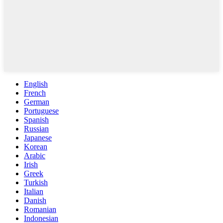
English
French
German
Portuguese
Spanish
Russian
Japanese
Korean
Arabic
Irish
Greek
Turkish
Italian
Danish
Romanian
Indonesian