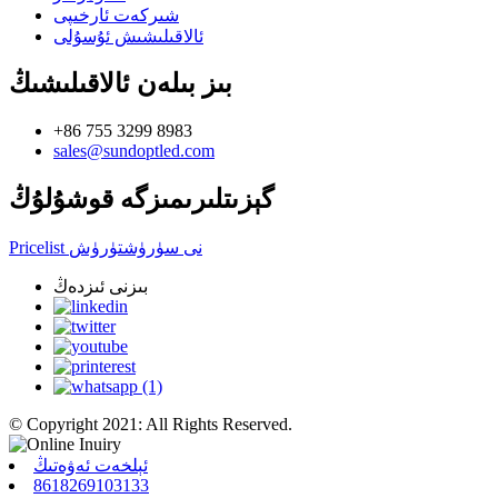
شىركەت ئارخىپى
ئالاقىلىشىش ئۇسۇلى
بىز بىلەن ئالاقىلىشىڭ
+86 755 3299 8983
sales@sundoptled.com
گېزىتلىرىمىزگە قوشۇلۇڭ
Pricelist نى سۈرۈشتۈرۈش
بىزنى ئىزدەڭ
© Copyright 2021: All Rights Reserved.
ئېلخەت ئەۋەتىڭ
8618269103133