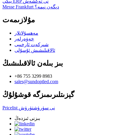
يېڭى ERP نى تەڭشەش
Messe Frankfurt دېگەن نېمە؟
مۇلازىمەت
مەھسۇلاتلار
خەۋەرلەر
شىركەت ئارخىپى
ئالاقىلىشىش ئۇسۇلى
بىز بىلەن ئالاقىلىشىڭ
+86 755 3299 8983
sales@sundoptled.com
گېزىتلىرىمىزگە قوشۇلۇڭ
Pricelist نى سۈرۈشتۈرۈش
بىزنى ئىزدەڭ