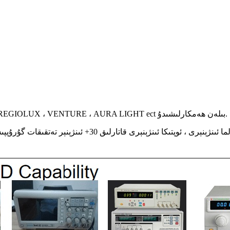
تەجرىبىسى: 10 يىلدىن ئارتۇق OEM & ODM سودا مۇلازىمىتى ، REGIOLUX ، VENTURE ، AURA LIGHT ect بىلەن ھەمكارلىشىدۇ.