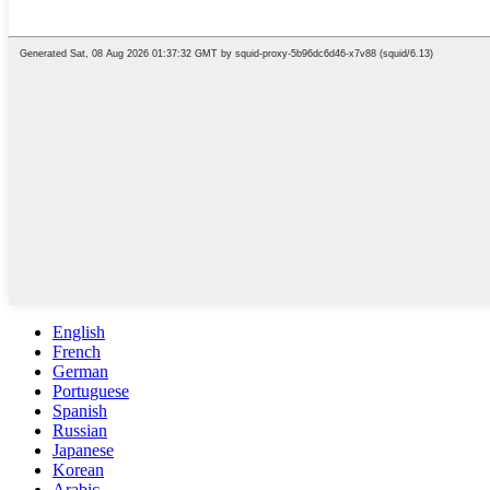
English
French
German
Portuguese
Spanish
Russian
Japanese
Korean
Arabic