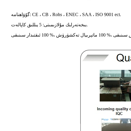
گۇۋاھنامە: CE ، CB ، Rohs ، ENEC ، SAA ، ISO 9001 ect.
بىخەتەرلىك مۇلازىمىتى: 5 يىللىق كاپالەت.