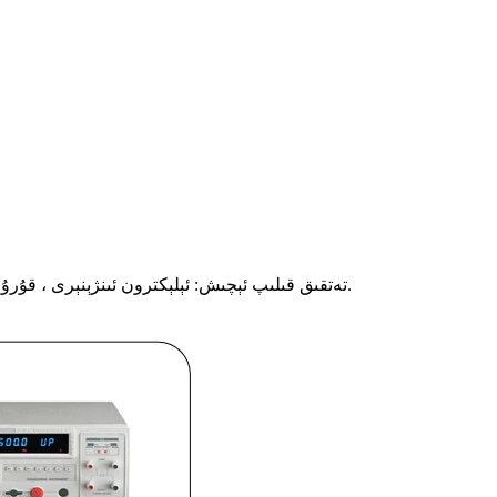
تەتقىق قىلىپ ئېچىش: ئېلېكترون ئىنژېنېرى ، قۇرۇلما ئىنژېنېرى ، ئوپتىكا ئىنژېنېرى قاتارلىق 30+ ئىنژېنېر تەتقىقات گۇرۇپپىسى خېرىدارلارنىڭ خاسلاشتۇرۇش تەلىپىگە تېز ئىنكاس قايتۇردى.