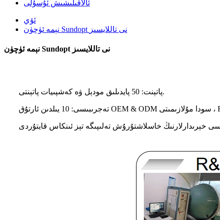
ئالاقىلىشىش ئۇسۇلى
ئۆي
نېمە ئۈچۈن Sundopt نى تاللايسىز
نېمە ئۈچۈن Sundopt نى تاللايسىز
پاتېنت: 50 پايدىلىق مودېل ۋە كەشپىيات پاتېنتى.