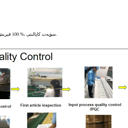
سۈپەت كاپالىتى ،% 100 قېرىش سىنىقى ،% 100 ماتېرىيال تەكشۈرۈش ،% 100 ئىقتىدار سىنىقى.