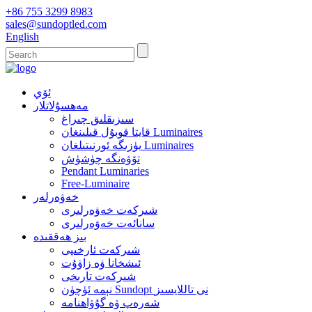
+86 755 3299 8983
sales@sundoptled.com
English
ئۆي
مەھسۇلاتلار
سىزىقلىق چىراغ
قايتا قوبۇل قىلىنغان Luminaires
يۈزىگە ئورنىتىلغان Luminaires
تۆۋەنگە چۈشۈش
Pendant Luminaries
Free-Luminaire
خەۋەرلەر
شىركەت خەۋەرلىرى
سانائەت خەۋەرلىرى
بىز ھەققىدە
شىركەت ئارخىپى
ئىشخانا ۋە زاۋۇت
شىركەت تارىخى
نېمە ئۈچۈن Sundopt نى تاللايسىز
شەرەپ ۋە گۇۋاھنامە