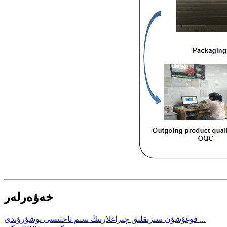
خەۋەرلەر
قوغۇشۇن سىزىقلىق چىراغلارنىڭ سىم تاختىسى يوشۇرۇندى ...